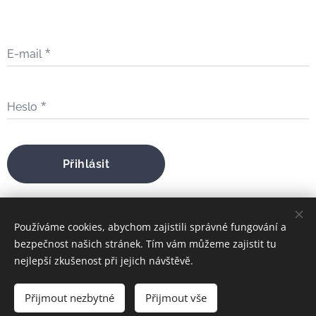
E-mail
Heslo
Přihlásit
Zapomněli jste heslo?
Používáme cookies, abychom zajistili správné fungování a
bezpečnost našich stránek. Tím vám můžeme zajistit tu
nejlepší zkušenost při jejich návštěvě.
bratrfilip@gmail.com
Přijmout nezbytné
Přijmout vše
FILIP MARIA ŠTOJDL