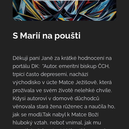
S Marií na poušti
Děkuji paní Janě za krátké hodnocení na
portálu DK: "Autor, emeritní biskup ČCH,
trpící často depresemi, nachází
východisko v úcte Matce Ježíšově, která
prožívala ve svém životě nelehké chvíle.
Kdysi autorovi v domově důchodců
věnovala stará žena růženec a naučila ho,
jak se modlí.Tak nabyl k Matce Boží
hluboký vztah, neboť vnímal, jak mu