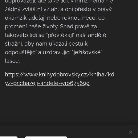
doprovázejí, ale také lidí, k nimž nemáme
žádný zvláštní vztah, a oni přesto v pravý
okamžik udělají nebo řeknou něco, co
promění naše životy. Snad právě za
takovéto lidi se "převlékají" naši andělé
strážní, aby nám ukázali cestu k
odpouštějící a uzdravující "ježíšovské"
lásce.
https://www.knihydobrovsky.cz/kniha/kd
yz-prichazeji-andele-510675699