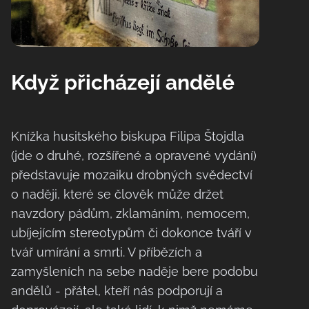
Když přicházejí andělé
Knížka husitského biskupa Filipa Štojdla
(jde o druhé, rozšířené a opravené vydání)
představuje mozaiku drobných svědectví
o naději, které se člověk může držet
navzdory pádům, zklamáním, nemocem,
ubíjejícím stereotypům či dokonce tváří v
tvář umírání a smrti. V příbězích a
zamyšleních na sebe naděje bere podobu
andělů - přátel, kteří nás podporují a