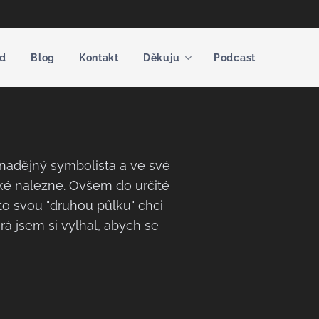
d
Blog
Kontakt
Děkuju
Podcast
nadějný symbolista a ve své
aké nalezne. Ovšem do určité
to svou "druhou půlku" chci
rá jsem si vylhal, abych se