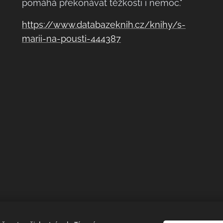
pomáhá překonávat těžkosti i nemoc."
https://www.databazeknih.cz/knihy/s-
marii-na-pousti-444387