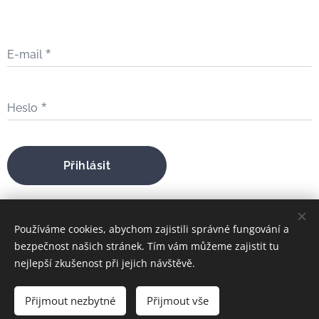
E-mail
Heslo
Přihlásit
Zapomněli jste heslo?
Používáme cookies, abychom zajistili správné fungování a
bezpečnost našich stránek. Tím vám můžeme zajistit tu
nejlepší zkušenost při jejich návštěvě.
bratrfilip@gmail.com
Přijmout nezbytné
Přijmout vše
FILIP MARIA ŠTOJDL