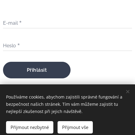
E-mail
Heslo
Přihlásit
Zapomněli jste heslo?
Používáme cookies, abychom zajistili správné fungování a
bezpečnost našich stránek. Tím vám můžeme zajistit tu
nejlepší zkušenost při jejich návštěvě.
bratrfilip@gmail.com
Přijmout nezbytné
Přijmout vše
FILIP MARIA ŠTOJDL