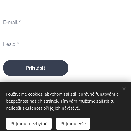
E-mail
Heslo
Přihlásit
Zapomněli jste heslo?
Používáme cookies, abychom zajistili správné fungování a
bezpečnost našich stránek. Tím vám můžeme zajistit tu
nejlepší zkušenost při jejich návštěvě.
bratrfilip@gmail.com
Přijmout nezbytné
Přijmout vše
FILIP MARIA ŠTOJDL