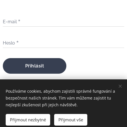
E-mail
Heslo
Přihlásit
Zapomněli jste heslo?
Používáme cookies, abychom zajistili správné fungování a
bezpečnost našich stránek. Tím vám můžeme zajistit tu
nejlepší zkušenost při jejich návštěvě.
bratrfilip@gmail.com
Přijmout nezbytné
Přijmout vše
FILIP MARIA ŠTOJDL