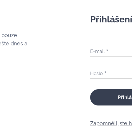
Přihlášen
é pouze
eště dnes a
E-mail
Heslo
Přihlá
Zapomněli jste 