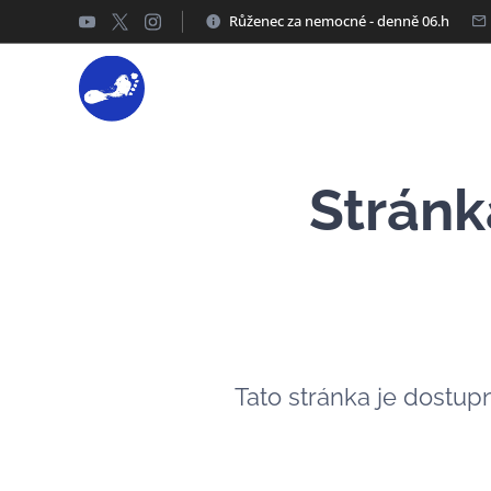
Růženec za nemocné - denně 06.h
Stránk
Tato stránka je dostup