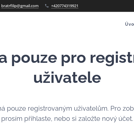
bratrfilip@gmail.com
+420774319921
Úvo
a pouze pro regis
uživatele
ná pouze registrovaným uživatelům. Pro zob
prosím přihlaste, nebo si založte nový účet.