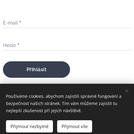
E-mail
Heslo
Přihlásit
Zapomněli jste heslo?
Používáme cookies, abychom zajistili správné fungování a
bezpečnost našich stránek. Tím vám můžeme zajistit tu
nejlepší zkušenost při jejich návštěvě.
bratrfilip@gmail.com
Přijmout nezbytné
Přijmout vše
FILIP MARIA ŠTOJDL