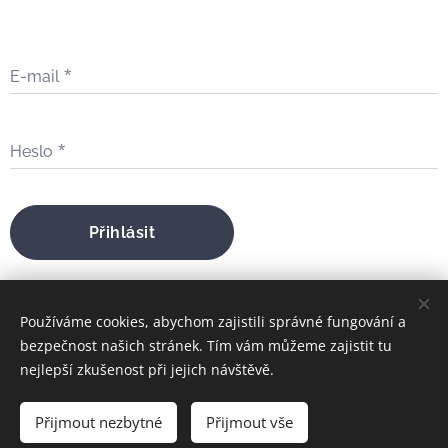
E-mail
Heslo
Přihlásit
Zapomněli jste heslo?
Používáme cookies, abychom zajistili správné fungování a
bezpečnost našich stránek. Tím vám můžeme zajistit tu
nejlepší zkušenost při jejich návštěvě.
bratrfilip@gmail.com
Přijmout nezbytné
Přijmout vše
FILIP MARIA ŠTOJDL