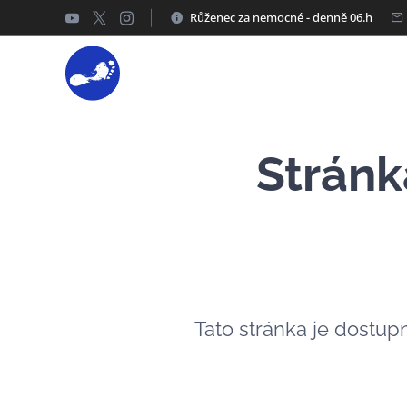
Růženec za nemocné - denně 06.h
Stránk
Tato stránka je dostup