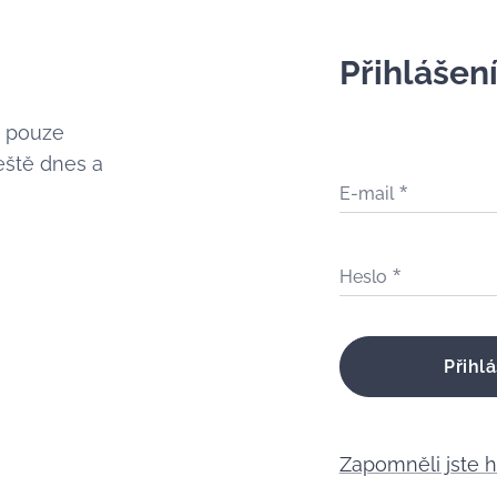
Přihlášen
é pouze
eště dnes a
E-mail
Heslo
Přihlá
Zapomněli jste 