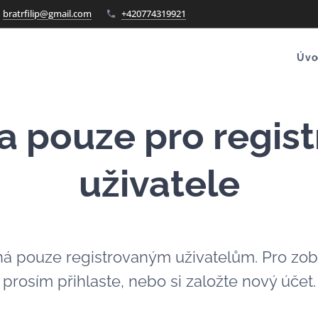
bratrfilip@gmail.com
+420774319921
Úvo
a pouze pro regis
uživatele
ná pouze registrovaným uživatelům. Pro zob
prosím přihlaste, nebo si založte nový účet.