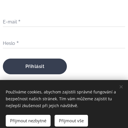
E-mail
Heslo
Přihlásit
Zapomněli jste heslo?
Používáme cookies, abychom zajistili správné fungování a
bezpečnost našich stránek. Tím vám můžeme zajistit tu
nejlepší zkušenost při jejich návštěvě.
bratrfilip@gmail.com
Přijmout nezbytné
Přijmout vše
FILIP MARIA ŠTOJDL