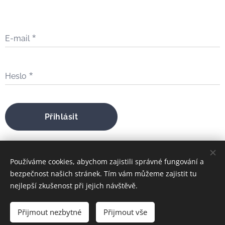
E-mail
Heslo
Přihlásit
Zapomněli jste heslo?
Používáme cookies, abychom zajistili správné fungování a
bezpečnost našich stránek. Tím vám můžeme zajistit tu
nejlepší zkušenost při jejich návštěvě.
bratrfilip@gmail.com
Přijmout nezbytné
Přijmout vše
FILIP MARIA ŠTOJDL