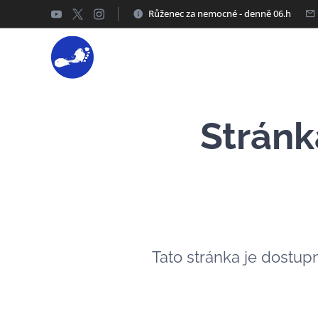
Růženec za nemocné - denně 06.h
Stránk
Tato stránka je dostup