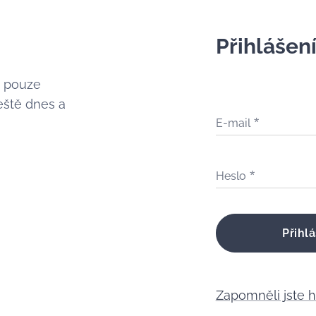
Přihlášen
é pouze
eště dnes a
E-mail
Heslo
Přihlá
Zapomněli jste 