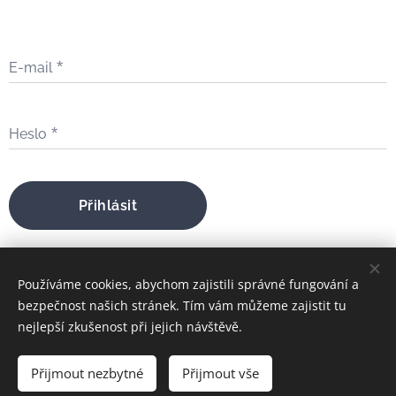
E-mail
Heslo
Přihlásit
Zapomněli jste heslo?
Používáme cookies, abychom zajistili správné fungování a
bezpečnost našich stránek. Tím vám můžeme zajistit tu
nejlepší zkušenost při jejich návštěvě.
bratrfilip@gmail.com
Přijmout nezbytné
Přijmout vše
FILIP MARIA ŠTOJDL