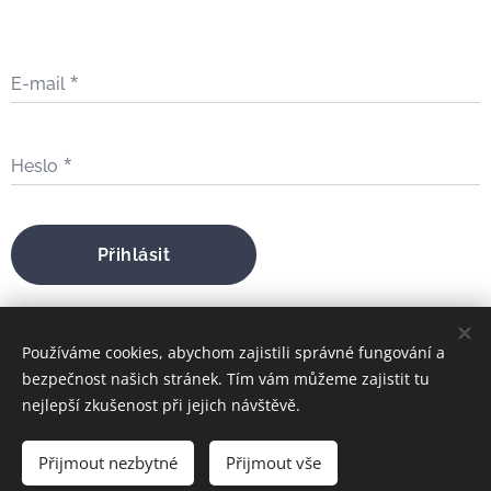
E-mail
Heslo
Přihlásit
Zapomněli jste heslo?
Používáme cookies, abychom zajistili správné fungování a
bezpečnost našich stránek. Tím vám můžeme zajistit tu
nejlepší zkušenost při jejich návštěvě.
bratrfilip@gmail.com
Přijmout nezbytné
Přijmout vše
FILIP MARIA ŠTOJDL