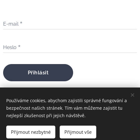
E-mail
Heslo
Přihlásit
Zapomněli jste heslo?
Používáme cookies, abychom zajistili správné fungování a
bezpečnost našich stránek. Tím vám můžeme zajistit tu
nejlepší zkušenost při jejich návštěvě.
bratrfilip@gmail.com
Přijmout nezbytné
Přijmout vše
FILIP MARIA ŠTOJDL