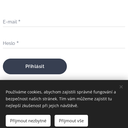
E-mail
Heslo
Přihlásit
Zapomněli jste heslo?
Používáme cookies, abychom zajistili správné fungování a
bezpečnost našich stránek. Tím vám můžeme zajistit tu
nejlepší zkušenost při jejich návštěvě.
bratrfilip@gmail.com
Přijmout nezbytné
Přijmout vše
FILIP MARIA ŠTOJDL