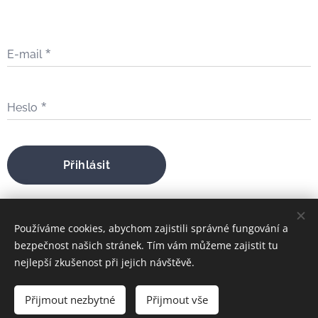
E-mail
Heslo
Přihlásit
Zapomněli jste heslo?
Používáme cookies, abychom zajistili správné fungování a
bezpečnost našich stránek. Tím vám můžeme zajistit tu
nejlepší zkušenost při jejich návštěvě.
bratrfilip@gmail.com
Přijmout nezbytné
Přijmout vše
FILIP MARIA ŠTOJDL