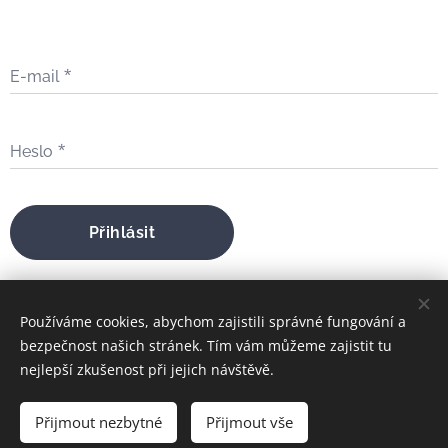
E-mail
Heslo
Přihlásit
Zapomněli jste heslo?
Používáme cookies, abychom zajistili správné fungování a
bezpečnost našich stránek. Tím vám můžeme zajistit tu
nejlepší zkušenost při jejich návštěvě.
bratrfilip@gmail.com
Přijmout nezbytné
Přijmout vše
FILIP MARIA ŠTOJDL