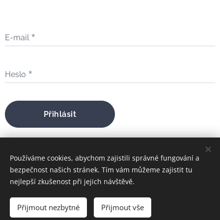
E-mail
Heslo
Přihlásit
Zapomněli jste heslo?
Používáme cookies, abychom zajistili správné fungování a
bezpečnost našich stránek. Tím vám můžeme zajistit tu
nejlepší zkušenost při jejich návštěvě.
bratrfilip@gmail.com
Přijmout nezbytné
Přijmout vše
FILIP MARIA ŠTOJDL