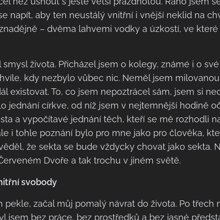
účel než usnout s ještě větší prázdnotou. Ráno jsem se
napít, aby ten neustálý vnitřní i vnější neklid na chví
eznadějně – dvěma lahvemi vodky a úzkostí, ve které
 smysl života. Přicházel jsem o kolegy, známé i o své
 chvíle, kdy nezbylo vůbec nic. Neměl jsem milovanou 
dál existovat. To, co jsem nepoztrácel sám, jsem si ne
 jednání církve, od níž jsem v nejtemnější hodině o
sta a vypočítavé jednání těch, kteří se mě rozhodli nah
e i tohle poznání bylo pro mne jako pro člověka, který
věděl, že sekta se bude vždycky chovat jako sekta. 
 Červeném Dvoře a tak trochu v jiném světě.
nitřní svobody
 pekle, začal můj pomalý návrat do života. Po třech
Byl jsem bez práce, bez prostředků a bez jasné předsta