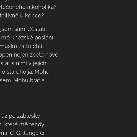
vyléčeného alkoholika?
initivně u konce?
ejsem sám. Zůstali
e mé kněžské poslání
musím za to chtít
schopen nejen zcela nově
stát s nimi v jejich
ého starého já. Mohu
jsem. Mohu brát a
i až po záblesky
, které mě tehdy
na, C. G. Junga či