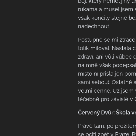
boj, který neměl jiný 
rukama a musel jsem se 
však končily stejně b
nadechnout.
Postupně se mi ztrácel
tolik miloval. Nastala
zdraví, ani vůli vůbec 
na mně však podepsalo
místo ní přišla jen pom
sami sebou). Ostatně al
velmi cenné. Už jsem 
léčebně pro závislé v
Červený Dvůr: Škola v
Právě tam, po prožitém
se ocitl zpět v Praze. 