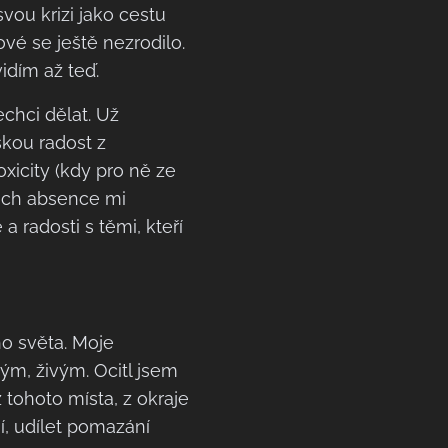
vou krizi jako cestu
vé se ještě nezrodilo.
vidím až teď.
chci dělat. Už
skou radost z
oxicity (kdy pro ně ze
jich absence mi
a radosti s těmi, kteří
ho světa. Moje
ým, živým. Ocitl jsem
 tohoto místa, z okraje
í, udílet pomazání