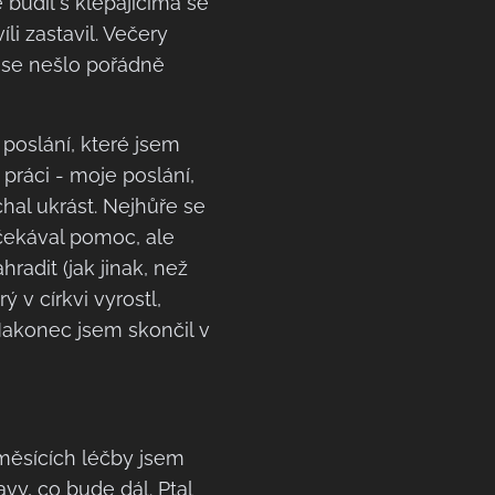
 budil s klepajícíma se
li zastavil. Večery
 se nešlo pořádně
 poslání, které jsem
práci - moje poslání,
chal ukrást. Nejhůře se
čekával pomoc, ale
radit (jak jinak, než
 v církvi vyrostl,
Nakonec jsem skončil v
 měsících léčby jsem
vy, co bude dál. Ptal