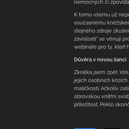
nemocných či zpovída
K tomu všemu už nepotř
současnému kněžskému 
stejného zdroje zkušen
závislostí" se věnuji 
webináře pro ty, kteří h
Důvěra v novou šanci
Zkrátka jsem zpět. Vst
jejich osobních krizíc
maličkostí. Ačkoliv za
obrovskou vnitřní svob
příležitost. Peklo sko