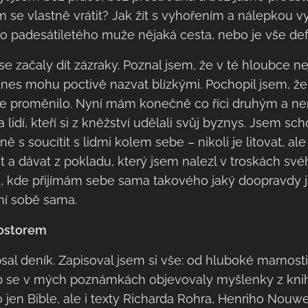
 se vlastně vrátit? Jak žít s vyhořením a nálepkou 
ro padesátiletého muže nějaká cesta, nebo je vše def
e začaly dít zázraky. Poznal jsem, že v té hloubce n
dnes mohu poctivě nazvat blízkými. Pochopil jsem, ž
se proměnilo. Nyní mám konečně co říci druhým a ne
a lidí, kteří si z kněžství udělali svůj byznys. Jsem 
 s soucítit s lidmi kolem sebe – nikoli je litovat, ale 
t a dávat z pokladu, který jsem nalezl v troskách sv
, kde přijímám sebe sama takového jaký doopravdy 
ní sobě sama.
rostorem
sal deník. Zapisoval jsem si vše: od hluboké marnost
eb se v mých poznámkách objevovaly myšlenky z knih
 jen Bible, ale i texty Richarda Rohra, Henriho Nouwe