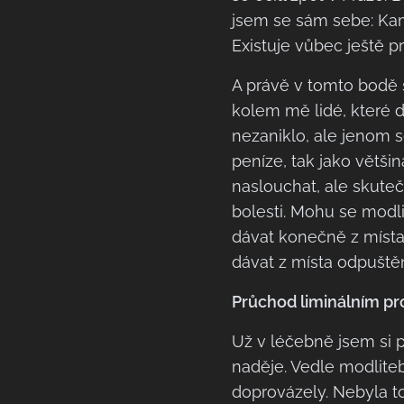
jsem se sám sebe: Kam
Existuje vůbec ještě p
A právě v tomto bodě s
kolem mě lidé, které 
nezaniklo, ale jenom 
peníze, tak jako většin
naslouchat, ale skutečně
bolesti. Mohu se modli
dávat konečně z místa
dávat z místa odpuště
Průchod liminálním p
Už v léčebně jsem si p
naděje. Vedle modlit
doprovázely. Nebyla to