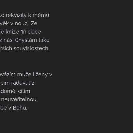
yto rekvizity k mému
věk v nouzi. Ze
é knize "Iniciace
o z nás. Chystám také
širších souvislostech.
rovázím muže i ženy v
učím radovat z
 domě, cítím
e neuvěřitelnou
ebe v Bohu.