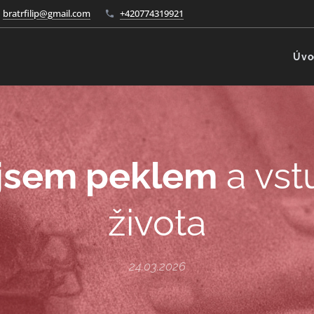
bratrfilip@gmail.com
+420774319921
Úvo
 jsem peklem
a vst
života
24.03.2026