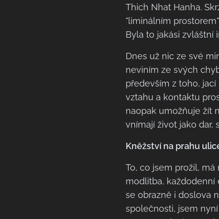
Thich Nhat Hanha. Skrz
"liminálním prostorem
Byla to jakási zvláštní
Dnes už nic ze své mi
neviním ze svých chyb
především z toho, jací 
vztahu a kontaktu pro
naopak umožňuje žít nor
vnímají život jako dar, 
Kněžství na prahu ulic
To, co jsem prožil, má
modlitba, každodenní e
se obrazně i doslova na
společnosti, jsem nyn