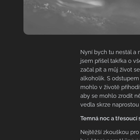
Nyní bych tu nestál a 
jsem přišel takřka o v
začal pít a můj život s
alkoholik. S odstupem 
mohlo v životě přihodit
aby se mohlo zrodit n
vedla skrze naprostou
Temná noc a třesoucí 
Nejtěžší zkouškou pro 