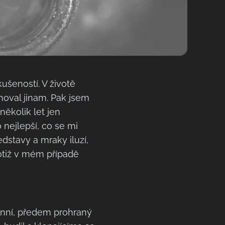
kušeností. V životě
hoval jinam. Pak jsem
několik let jen
nejlepší, co se mi
ředstavy a mraky iluzí,
otiž v mém případě
denní, předem prohraný