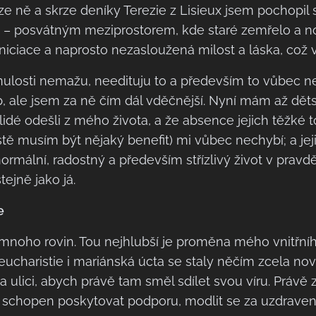
e ně a skrze deníky Terezie z Lisieux jsem pochopil s
" – posvátným meziprostorem, kde staré zemřelo a no
 iniciace a naprosto nezasloužená milost a láska, což 
nulosti nemažu, needituju to a především to vůbec ne
, ale jsem za ně čím dál vděčnější. Nyní mám až dět
lidé odešli z mého života, a že absence jejich těžké t
stě musím být nějaký benefit) mi vůbec nechybí; a je
mální, radostný a především střízlivý život v pravdě 
stejně jako já.
e
 mnoho rovin. Tou nejhlubší je proměna mého vnitřní
ucharistie i mariánská úcta se staly něčím zcela nov
 ulici, abych právě tam směl sdílet svou víru. Právě z
í schopen poskytovat podporu, modlit se za uzdraven