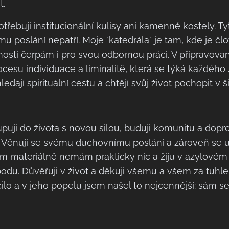
t.
ebuji institucionální kulisy ani kamenné kostely. T
poslání nepatří. Moje "katedrála" je tam, kde je člo
osti čerpám i pro svou odbornou práci. V připravovan
procesu individuace a liminalitě, která se týká každéh
ledají spirituální cestu a chtějí svůj život pochopit v 
upuji do života s novou silou, buduji komunitu a dop
h. Věnuji se svému duchovnímu poslání a zároveň se 
tím materiálně nemám prakticky nic a žiju v azylovém
odu. Důvěřuji v život a děkuji všemu a všem za tuhl
nčilo a v jeho popelu jsem našel to nejcennější: sám s