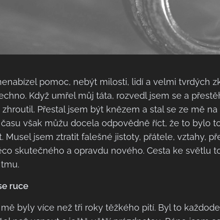
nenabízel pomoc, nebýt milosti, lidí a velmi tvrdých z
šechno. Když umřel můj táta, rozvedl jsem se a přestě
e zhroutil. Přestal jsem být knězem a stal se ze mě na 
času však můžu docela odpovědně říct, že to bylo to 
. Musel jsem ztratit falešné jistoty, přátele, vztahy, p
ěco skutečného a opravdu nového. Cesta ke světlu t
 tmu.
se ruce
mě byly více než tři roky těžkého pití. Byl to každo