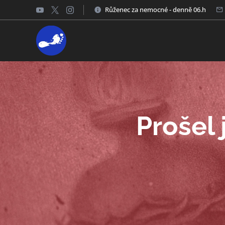
Růženec za nemocné - denně 06.h
Prošel