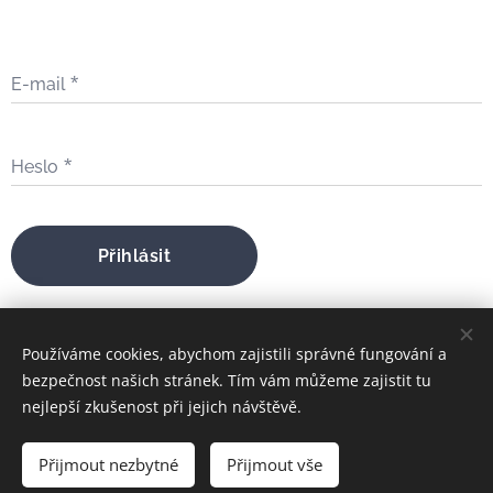
E-mail
Heslo
Přihlásit
Zapomněli jste heslo?
Používáme cookies, abychom zajistili správné fungování a
bezpečnost našich stránek. Tím vám můžeme zajistit tu
nejlepší zkušenost při jejich návštěvě.
bratrfilip@gmail.com
Přijmout nezbytné
Přijmout vše
FILIP MARIA ŠTOJDL