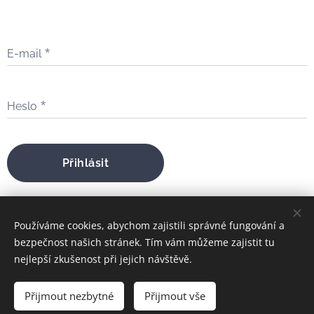
E-mail
Heslo
Přihlásit
Zapomněli jste heslo?
Používáme cookies, abychom zajistili správné fungování a
bezpečnost našich stránek. Tím vám můžeme zajistit tu
nejlepší zkušenost při jejich návštěvě.
bratrfilip@gmail.com
Přijmout nezbytné
Přijmout vše
FILIP MARIA ŠTOJDL