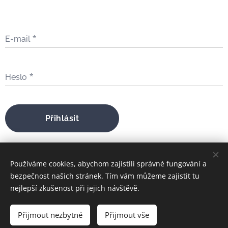
E-mail
Heslo
Přihlásit
Zapomněli jste heslo?
Používáme cookies, abychom zajistili správné fungování a
bezpečnost našich stránek. Tím vám můžeme zajistit tu
nejlepší zkušenost při jejich návštěvě.
bratrfilip@gmail.com
Přijmout nezbytné
Přijmout vše
FILIP MARIA ŠTOJDL