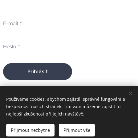
E-mail
Heslo
Přihlásit
Zapomněli jste heslo?
Používáme cookies, abychom zajistili správné fungování a
bezpečnost našich stránek. Tím vám můžeme zajistit tu
nejlepší zkušenost při jejich návštěvě.
bratrfilip@gmail.com
Přijmout nezbytné
Přijmout vše
FILIP MARIA ŠTOJDL