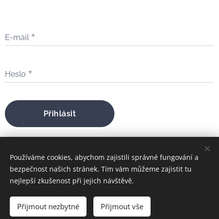
E-mail
Heslo
Přihlásit
Zapomněli jste heslo?
Používáme cookies, abychom zajistili správné fungování a
bezpečnost našich stránek. Tím vám můžeme zajistit tu
nejlepší zkušenost při jejich návštěvě.
bratrfilip@gmail.com
Přijmout nezbytné
Přijmout vše
FILIP MARIA ŠTOJDL