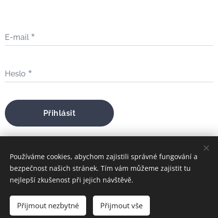
E-mail
Heslo
Přihlásit
Zapomněli jste heslo?
Používáme cookies, abychom zajistili správné fungování a
bezpečnost našich stránek. Tím vám můžeme zajistit tu
nejlepší zkušenost při jejich návštěvě.
bratrfilip@gmail.com
Přijmout nezbytné
Přijmout vše
FILIP MARIA ŠTOJDL